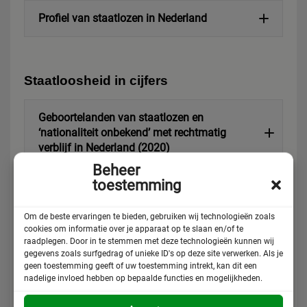
Profiel van staatlozen in Nederland
Klik om marketing cookies te accepteren en
deze inhoud in te schakelen
Palestijnen
Staatloosheid in cijfers
Rijkswet op het Nederlanderschap
2020
hun staatloosheid bewijzen
Geboortelanden van staatlozen en
‘nationaliteit onbekend’ met rechtmatig
oorzaken
verblijf in Nederland (2020)
UNRWA
Beheer
toestemming
Personen die bij geboorte nooit zijn
Aantal staatlozen en ‘nationaliteit onbekend’
geregistreerd en/of een nationaliteit
in Nederland (2012-2023)
Om de beste ervaringen te bieden, gebruiken wij technologieën zoals
hebben verkregen of van wie de
cookies om informatie over je apparaat op te slaan en/of te
nationaliteit in land van herkomst is
raadplegen. Door in te stemmen met deze technologieën kunnen wij
afgenomen.
De justitiële route in Nederland (2013-2021)
gegevens zoals surfgedrag of unieke ID's op deze site verwerken. Als je
Personen die een nationaliteit bezitten
geen toestemming geeft of uw toestemming intrekt, kan dit een
van een staat die niet wordt erkend,
nadelige invloed hebben op bepaalde functies en mogelijkheden.
bijvoorbeeld Palestina.