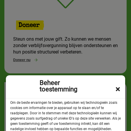
Doneer
Steun ons met jouw gift. Zo kunnen we mensen
zonder verblijfsvergunning blijven ondersteunen en
hun positie structureel verbeteren.
Doneer nu
Beheer
toestemming
Om de beste ervaringen te bieden, gebruiken wij technologieën zoals
cookies om informatie over je apparaat op te slaan en/of te
raadplegen. Door in te stemmen met deze technologieën kunnen wij
gegevens zoals surfgedrag of unieke ID's op deze site verwerken. Als je
geen toestemming geeft of uw toestemming intrekt, kan dit een
Word vrijwilliger
nadelige invloed hebben op bepaalde functies en mogelijkheden.