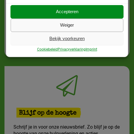
Zet je in als vrijwilliger. Alleen met de hulp van
Accepteren
vrijwilligers kunnen we mensen zonder
verblijfsvergunning blijven ondersteunen en hun
Weiger
positie structureel verbeteren.
Bekijk voorkeuren
Word vrijwilliger
Cookiebeleid
Privacyverklaring
Imprint
Blijf op de hoogte
Schrijf je in voor onze nieuwsbrief. Zo blijf je op de
hoogte van onze hulpverlening en acties.