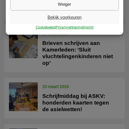
voor senatoren: stem
Weiger
tegen de asielwetten
Bekijk voorkeuren
Cookiebeleid
Privacyverklaring
Imprint
24 maart 2026
Brieven schrijven aan
Kamerleden: ‘Sluit
vluchtelingenkinderen niet
op’
23 maart 2026
Schrijfmiddag bij ASKV:
honderden kaarten tegen
de asielwetten!