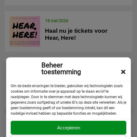
18 mei 2026
Haal nu je tickets voor
Hear, Here!
Beheer
21 april 2026
toestemming
Strafbaarstelling van tafel.
Bondgenootschap Stop
Om de beste ervaringen te bieden, gebruiken wij technologieën zoals
de Asielwetten: bitterzoete
cookies om informatie over je apparaat op te slaan en/of te
raadplegen. Door in te stemmen met deze technologieën kunnen wij
overwinning
gegevens zoals surfgedrag of unieke ID's op deze site verwerken. Als je
geen toestemming geeft of uw toestemming intrekt, kan dit een
nadelige invloed hebben op bepaalde functies en mogelijkheden.
13 april 2026
Accepteren
Tienduizenden kaarten