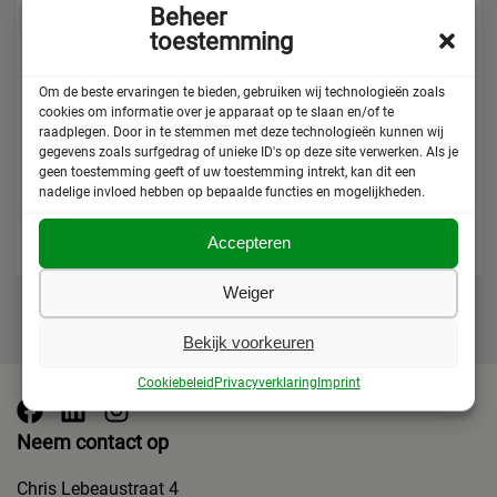
op deze wijze een eenduidige boodschap aan
Beheer
cliënt kan worden gecommuniceerd. Binnen het
toestemming
COPPA wordt gestreefd naar consensus over welke
zaken zodanig ernstig zijn dat er een oplossing
Om de beste ervaringen te bieden, gebruiken wij technologieën zoals
gevonden moet worden binnen Nederland.
cookies om informatie over je apparaat op te slaan en/of te
raadplegen. Door in te stemmen met deze technologieën kunnen wij
gegevens zoals surfgedrag of unieke ID's op deze site verwerken. Als je
geen toestemming geeft of uw toestemming intrekt, kan dit een
nadelige invloed hebben op bepaalde functies en mogelijkheden.
Deel deze pagina
Accepteren
Weiger
Bekijk voorkeuren
Cookiebeleid
Privacyverklaring
Imprint
Neem contact op
Chris Lebeaustraat 4