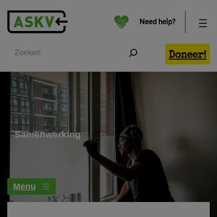
Need help?
Zoeken
Doneer!
Samenwerking
Menu