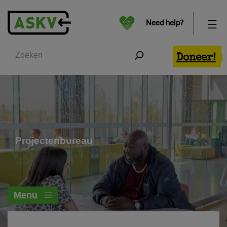
Need help?
Zoeken
Doneer!
Projectenbureau
Menu