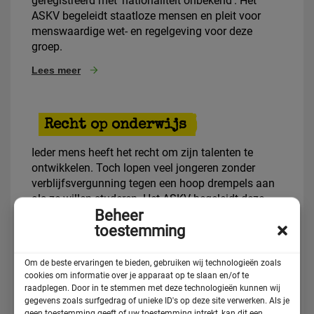
geregistreerd met ‘nationaliteit onbekend’. Het
ASKV begeleidt staatloze mensen en pleit voor
menswaardige wet- en regelgeving voor deze
groep.
Lees meer
Recht op onderwijs
Ieder mens heeft het recht om zijn talenten te
ontwikkelen. Toch lopen veel jongeren zonder
verblijfsvergunning tegen een hoop drempels aan
als ze willen studeren. Het ASKV begeleidt deze
Beheer
jongeren naar onderwijs en pleit voor toegang tot
toestemming
mbo en hoger onderwijs voor deze groep.
Lees meer
Om de beste ervaringen te bieden, gebruiken wij technologieën zoals
cookies om informatie over je apparaat op te slaan en/of te
raadplegen. Door in te stemmen met deze technologieën kunnen wij
gegevens zoals surfgedrag of unieke ID's op deze site verwerken. Als je
MDT de Ambassade
geen toestemming geeft of uw toestemming intrekt, kan dit een