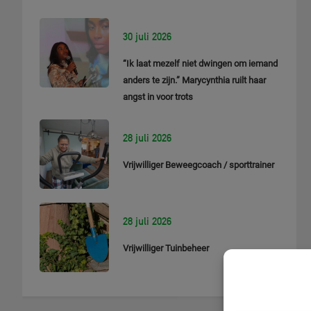
30 juli 2026
“Ik laat mezelf niet dwingen om iemand
anders te zijn.” Marycynthia ruilt haar
angst in voor trots
28 juli 2026
Vrijwilliger Beweegcoach / sporttrainer
28 juli 2026
Vrijwilliger Tuinbeheer