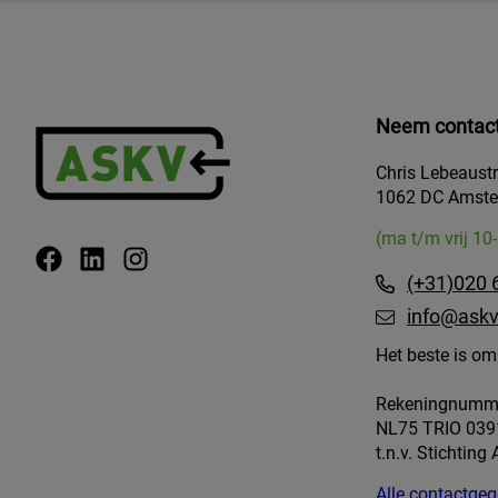
Neem contact
Chris Lebeaust
1062 DC Amst
(ma t/m vrij 10
(+31)020 
info@askv
Het beste is om 
Rekeningnumm
NL75 TRIO 039
t.n.v. Stichting
Alle contactg