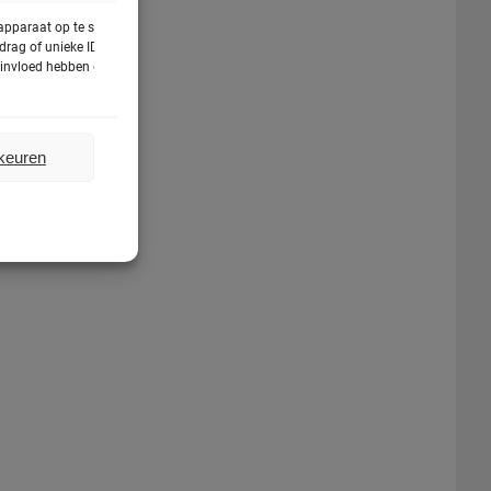
 apparaat op te slaan
rag of unieke ID's op
e invloed hebben op
rkeuren