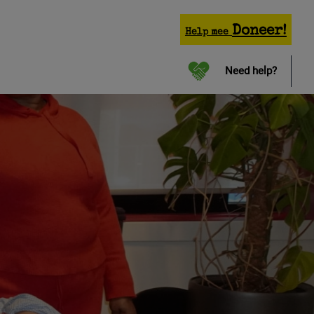
Doneer!
Help mee
Need help?