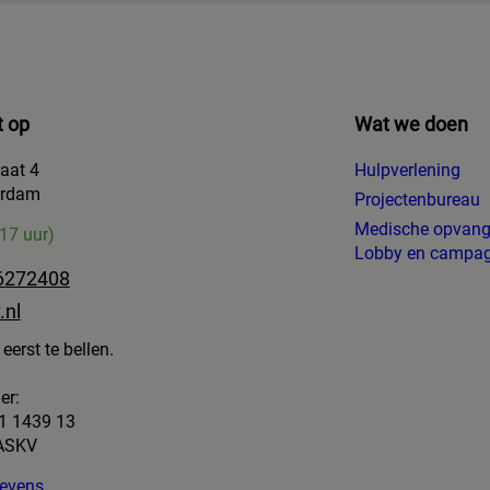
 op
Wat we doen
raat 4
Hulpverlening
erdam
Projectenbureau
Medische opvan
-17 uur)
Lobby en campa
6272408
.nl
eerst te bellen.
er:
1 1439 13
 ASKV
egevens