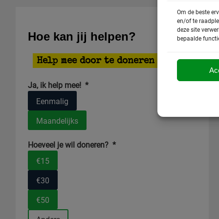
Om de beste erv
en/of te raadpl
deze site verwe
Hoe kan jij helpen?
bepaalde functi
Help mee door te doneren
Ac
Ja, ik help mee!
*
Eenmalig
Maandelijks
Hoeveel je wil doneren?
*
€15
€30
€50