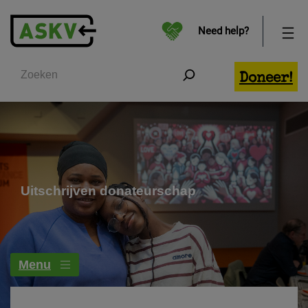
Need help?
Zoeken
Doneer!
Uitschrijven donateurschap
Menu