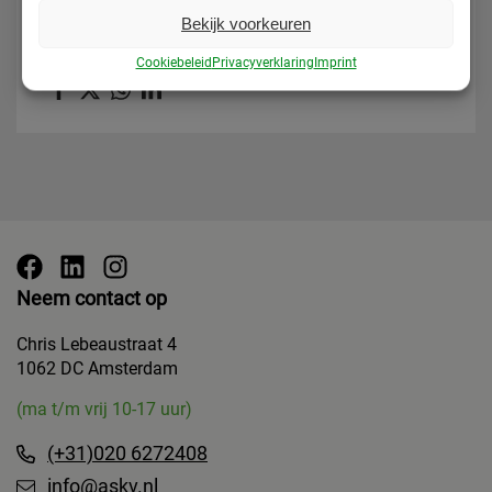
Bekijk voorkeuren
Deel deze pagina
Cookiebeleid
Privacyverklaring
Imprint
Neem contact op
Chris Lebeaustraat 4
1062 DC Amsterdam
(ma t/m vrij 10-17 uur)
(+31)020 6272408
info@askv.nl