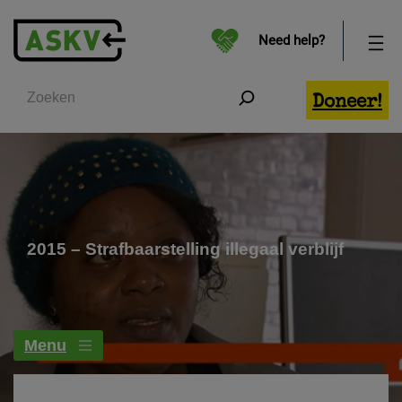
Need help?
Zoeken
Doneer!
2015 – Strafbaarstelling illegaal verblijf
Menu