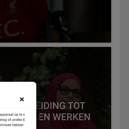
ies te accepteren en
te schakelen
 apparaat op te slaan
rag of unieke ID's op
e invloed hebben op