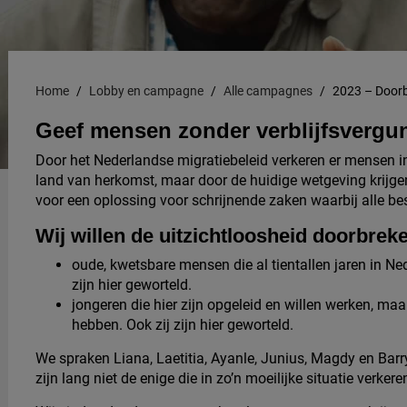
Home
Lobby en campagne
Alle campagnes
2023 – Doorb
Geef mensen zonder verblijfsvergu
Door het Nederlandse migratiebeleid verkeren er mensen in 
land van herkomst, maar door de huidige wetgeving krijgen
voor een oplossing voor schrijnende zaken waarbij alle b
Wij willen de uitzichtloosheid doorbrek
oude, kwetsbare mensen die al tientallen jaren in Ne
zijn hier geworteld.
jongeren die hier zijn opgeleid en willen werken, ma
hebben. Ook zij zijn hier geworteld.
We spraken Liana, Laetitia, Ayanle, Junius, Magdy en Barry.
zijn lang niet de enige die in zo’n moeilijke situatie verkere