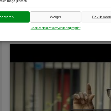
es en mogelijkheden.
cepteren
Weiger
Bekijk voo
Cookiebeleid
Privacyverklaring
Imprint