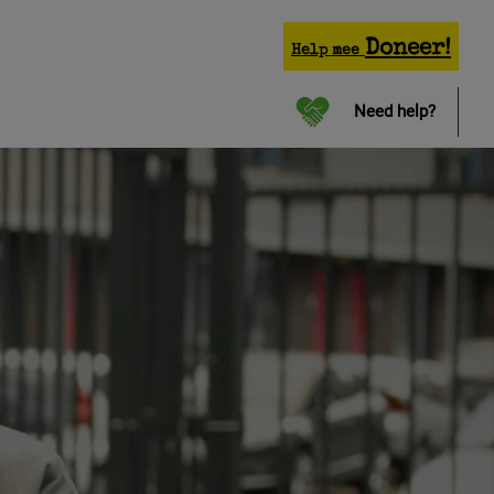
Doneer!
Help mee
Need help?