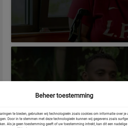
Beheer toestemming
Klik om marketing cook
deze inhoud in 
aringen te bieden, gebruiken wij technologieën zoals cookies om informatie over je
egen. Door in te stemmen met deze technologieën kunnen wij gegevens zoals surfged
rken. Als je geen toestemming geeft of uw toestemming intrekt, kan dit een nadelig