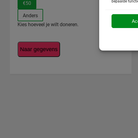
bepaalde functi
€50
Anders
Ac
Kies hoeveel je wilt doneren.
Naar gegevens