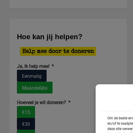
Hoe kan jij helpen?
Help mee door te doneren
Ja, ik help mee!
*
Eenmalig
Maandelijks
Hoeveel je wil doneren?
*
€15
Om de beste erv
en/of te raadpl
€30
deze site verwe