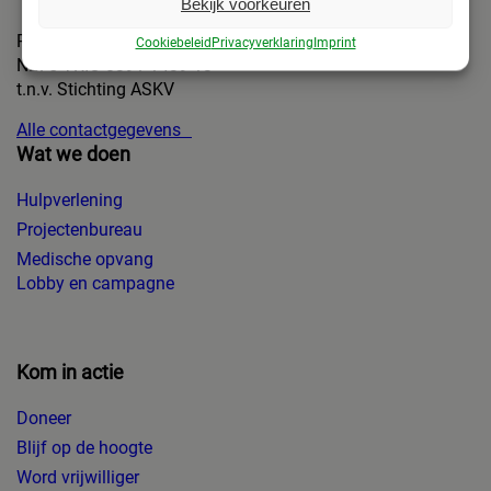
Bekijk voorkeuren
Rekeningnummer:
Cookiebeleid
Privacyverklaring
Imprint
NL75 TRIO 0391 1439 13
t.n.v. Stichting ASKV
Alle contactgegevens
Wat we doen
Hulpverlening
Projectenbureau
Medische opvang
Lobby en campagne
Kom in actie
Doneer
Blijf op de hoogte
Word vrijwilliger