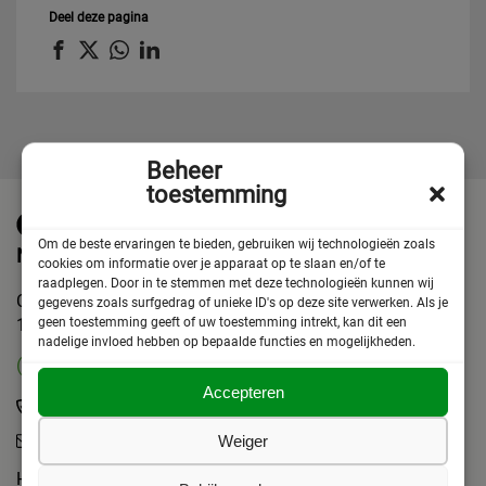
Deel deze pagina
Beheer
toestemming
Om de beste ervaringen te bieden, gebruiken wij technologieën zoals
Neem contact op
cookies om informatie over je apparaat op te slaan en/of te
raadplegen. Door in te stemmen met deze technologieën kunnen wij
Chris Lebeaustraat 4
gegevens zoals surfgedrag of unieke ID's op deze site verwerken. Als je
geen toestemming geeft of uw toestemming intrekt, kan dit een
1062 DC Amsterdam
nadelige invloed hebben op bepaalde functies en mogelijkheden.
(ma t/m vrij 10-17 uur)
Accepteren
(+31)020 6272408
info@askv.nl
Weiger
Het beste is om eerst te bellen.