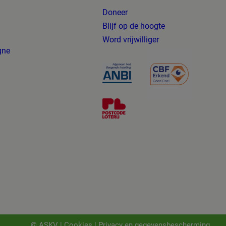
Doneer
Blijf op de hoogte
g
Word vrijwilliger
gne
© ASKV |
Cookies
|
Privacy en gegevensbescherming