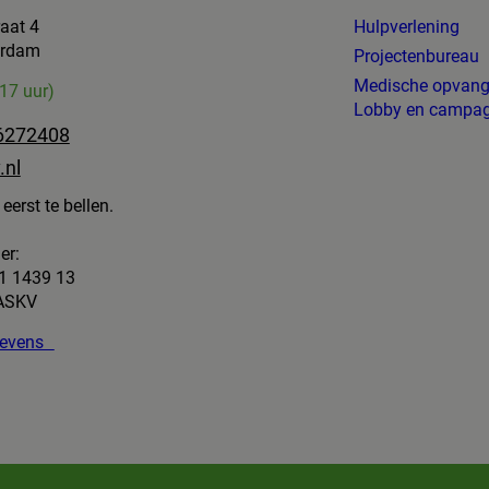
raat 4
Hulpverlening
erdam
Projectenbureau
Medische opvan
-17 uur)
Lobby en campa
6272408
.nl
eerst te bellen.
er:
1 1439 13
 ASKV
egevens