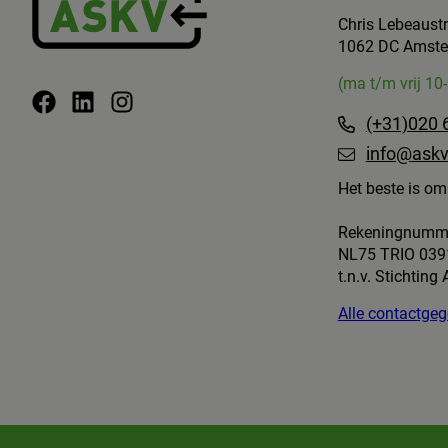
Chris Lebeaust
1062 DC Amst
(ma t/m vrij 10
(+31)020 
info@askv
Het beste is om 
Rekeningnumm
NL75 TRIO 039
t.n.v. Stichting
Alle contactg