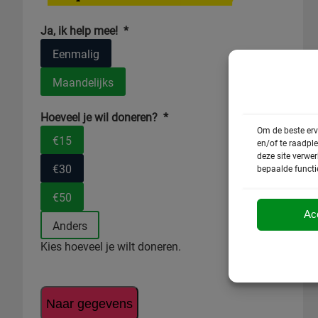
Ja, ik help mee!
*
Eenmalig
Maandelijks
Hoeveel je wil doneren?
*
Om de beste erv
€15
en/of te raadpl
deze site verwe
€30
bepaalde functi
€50
Ac
Anders
Kies hoeveel je wilt doneren.
Naar gegevens