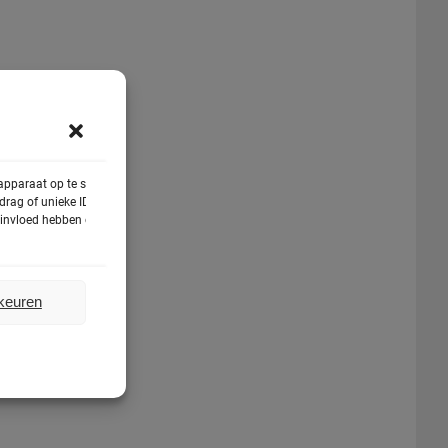
 apparaat op te slaan
rag of unieke ID's op
e invloed hebben op
rkeuren