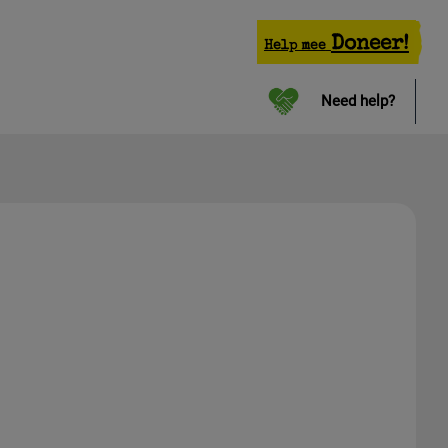
Doneer!
Help mee
Need help?