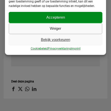
geen toestemming geeft of uw toestemming intrekt, kan dit een
nadelige invloed hebben op bepaalde functies en mogelijkheden.
Accepteren
MOO-intensief
Dwergvinvisstraat 69-75
Weiger
1035 HN Amsterdam
Bekijk voorkeuren
T:
020 – 737 1037
M:
06 – 40308918 (spoed)
Cookiebeleid
Privacyverklaring
Imprint
E:
moo-intensief@askv.nl
Deel deze pagina