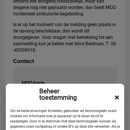
iemand wel dringend noodzakelijk, maar kan
diegene nog niet geplaatst worden, dan biedt MOO
incidenteel ambulante begeleiding.
Is er op het moment van de melding geen plaats in
de opvang beschikbaar, dan wordt dit
doorgegeven. Voor vragen met betrekking tot een
aanmelding kun je bellen met Alice Beldman, T: 06
-40308918.
Contact
MOO-basis
Jan de Louterstraat 19
Beheer
1063 KX Amsterdam
toestemming
T:
020 – 7753478 (ma t/m vrij 10-17 uur)
Om de beste ervaringen te bieden, gebruiken wij technologieën zoals
M:
06 – 40308918 (spoed)
cookies om informatie over je apparaat op te slaan en/of te
E:
moo@askv.nl
raadplegen. Door in te stemmen met deze technologieën kunnen wij
gegevens zoals surfgedrag of unieke ID's op deze site verwerken. Als je