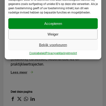
menswaardig bestaan. We zorgen voor toegang
gegevens zoals surfgedrag of unieke ID's op deze site verwerken. Als je
tot basisvoorzieningen, zoals medische zorg,
geen toestemming geeft of uw toestemming intrekt, kan dit een
tijdelijke opvang (indien mogelijk) en activiteiten.
nadelige invloed hebben op bepaalde functies en mogelijkheden.
Lees meer
Accepteren
Activiteiten
Weiger
Iedereen heeft recht op onderwijs en moet de kans
krijgen om zijn talenten te ontwikkelen. Het ASKV
Bekijk voorkeuren
biedt daarom verschillende activiteiten aan voor
Cookiebeleid
Privacyverklaring
Imprint
mensen zonder verblijfsvergunning, zoals
(creatieve) cursussen, Nederlandse les en
praktijkleertrajecten.
Lees meer
Deel deze pagina