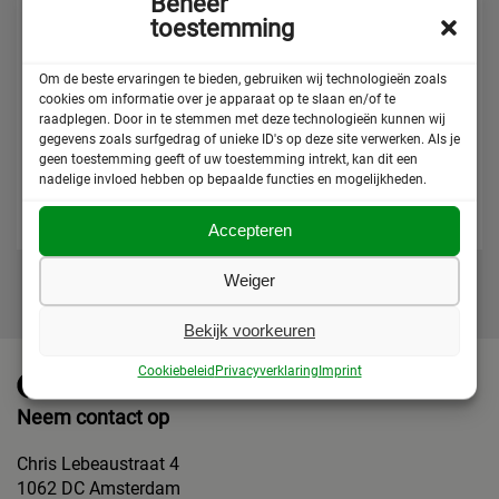
Beheer
toestemming
Om de beste ervaringen te bieden, gebruiken wij technologieën zoals
cookies om informatie over je apparaat op te slaan en/of te
raadplegen. Door in te stemmen met deze technologieën kunnen wij
gegevens zoals surfgedrag of unieke ID's op deze site verwerken. Als je
geen toestemming geeft of uw toestemming intrekt, kan dit een
Deel deze pagina
nadelige invloed hebben op bepaalde functies en mogelijkheden.
Accepteren
Weiger
Bekijk voorkeuren
Cookiebeleid
Privacyverklaring
Imprint
Neem contact op
Chris Lebeaustraat 4
1062 DC Amsterdam