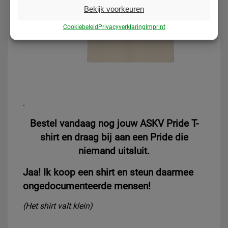
Bekijk voorkeuren
Cookiebeleid
Privacyverklaring
Imprint
.
Bestel vandaag nog jouw ASKV Pride T-
shirt en draag bij aan een Pride die
niemand uitsluit.
Jaa! Ik koop een shirt en steun daarmee
ongedocumenteerde mensen!
(Het shirt valt klein)