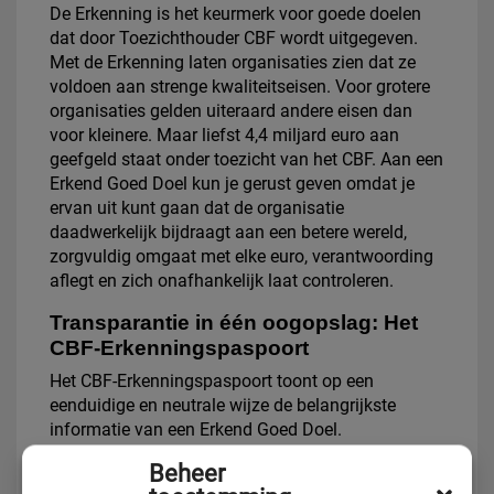
De Erkenning is het keurmerk voor goede doelen
dat door Toezichthouder CBF wordt uitgegeven.
Met de Erkenning laten organisaties zien dat ze
voldoen aan strenge kwaliteitseisen. Voor grotere
organisaties gelden uiteraard andere eisen dan
voor kleinere. Maar liefst 4,4 miljard euro aan
geefgeld staat onder toezicht van het CBF. Aan een
Erkend Goed Doel kun je gerust geven omdat je
ervan uit kunt gaan dat de organisatie
daadwerkelijk bijdraagt aan een betere wereld,
zorgvuldig omgaat met elke euro, verantwoording
aflegt en zich onafhankelijk laat controleren.
Transparantie in één oogopslag: Het
CBF-Erkenningspaspoort
Het CBF-Erkenningspaspoort toont op een
eenduidige en neutrale wijze de belangrijkste
informatie van een Erkend Goed Doel.
Transparantie in één oogopslag dus. Het paspoort
Beheer
bevat zowel kwalitatieve informatie over de