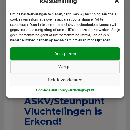
toestemming
doelstelling en activiteiten van de organisatie als
financiële kengetallen. Deze laatste zijn door
Om de beste ervaringen te bieden, gebruiken wij technologieën zoals
Toezichthouder CBF gevalideerd. Via deze banner
cookies om informatie over je apparaat op te slaan en/of te
kun je ons CBF-Erkenningspaspoort bekijken.
raadplegen. Door in te stemmen met deze technologieën kunnen wij
gegevens zoals surfgedrag of unieke ID's op deze site verwerken. Als je
Wist je trouwens dat…
geen toestemming geeft of uw toestemming intrekt, kan dit een
het ASKV ook een ANBI-status heeft? Dit betekent
nadelige invloed hebben op bepaalde functies en mogelijkheden.
dat je jouw donatie aan ons in sommige gevallen
mag
aftrekken van de belasting.
Help je mee om
Accepteren
ervoor te zorgen dat ook mensen zonder
verblijfsvergunning een toekomstperspectief op
Weiger
kunnen bouwen?
Help ons dan met een donatie
.
Bekijk voorkeuren
Cookiebeleid
Privacyverklaring
Imprint