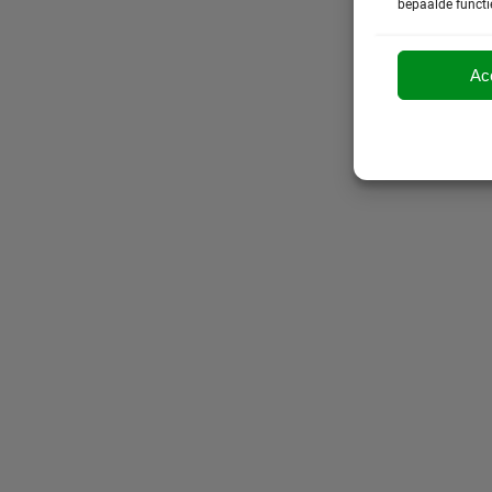
bepaalde functi
Ac