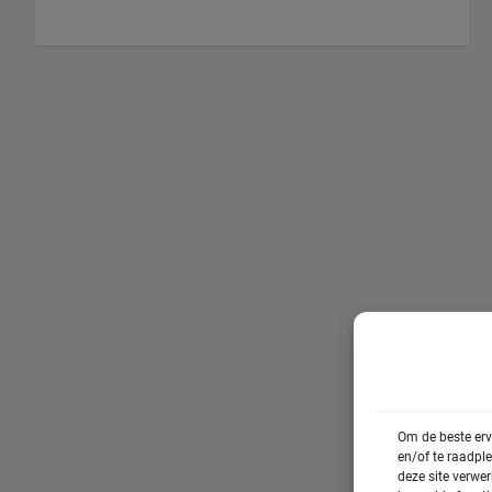
Om de beste erv
en/of te raadpl
deze site verwe