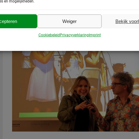
es en mogelijkheden.
uit de BBB op straat komen te staan, moeten de discreti
ingezet. De SP stelt voor om een pre-screening te doen, zo
GGD kunnen worden gezien om vast te stellen of zij (te) kw
cepteren
Weiger
Bekijk voo
Cookiebeleid
Privacyverklaring
Imprint