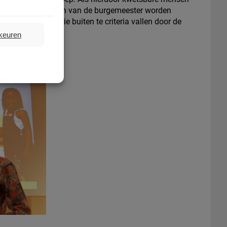
onaire bevoegdheden van de burgemeester worden
dat ook mensen die buiten te criteria vallen door de
etsbaar zijn.
rkeuren