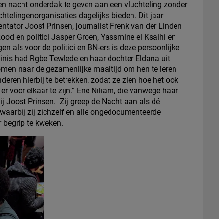
n nacht onderdak te geven aan een vluchteling zonder
chtelingenorganisaties dagelijks bieden. Dit jaar
ator Joost Prinsen, journalist Frenk van der Linden
ood en politici Jasper Groen, Yassmine el Ksaihi en
en als voor de politici en BN-ers is deze persoonlijke
nis had Rgbe Tewlede en haar dochter Eldana uit
nomen naar de gezamenlijke maaltijd om hen te leren
nderen hierbij te betrekken, zodat ze zien hoe het ook
om er voor elkaar te zijn.” Ene Niliam, die vanwege haar
j Joost Prinsen. Zij greep de Nacht aan als dé
waarbij zij zichzelf en alle ongedocumenteerde
r begrip te kweken.