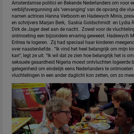
Amsterdamse politici en Bekende Nederlanders om voor ee
verblijfsvergunning als ‘vervanging’ van de opvang die vlu
namen actrices Hanna Verboom en Hadewych Minis, present
en schrijvers Marjan Berk, Saskia Goldschmidt en Lydia R
Dirk de Jager deel aan de nacht.
Zowel voor de vluchteling
ontmoeting een bijzondere ervaring geweest. Hadewych Mi
Eritrea te logeren. Zij had speciaal haar kinderen meege
over naastenliefde . “Ik vind het heel belangrijk om mijn ki
kan”, legt ze uit. “Ik wil dat ze zien hoe belangrijk het is 
seksuele geaardheid Nigeria moest ontvluchten logeerde bi
gelegenheid om eindelijk eens Nederlanders te ontmoeten 
vluchtelingen in een ander daglicht kon zetten, om zo mee