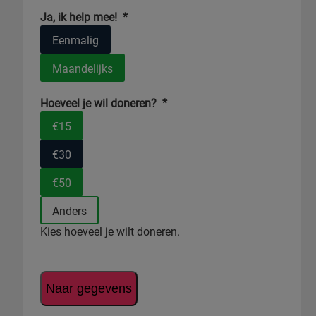
Ja, ik help mee!
*
Eenmalig
Maandelijks
Hoeveel je wil doneren?
*
€15
€30
€50
Anders
Kies hoeveel je wilt doneren.
Naar gegevens