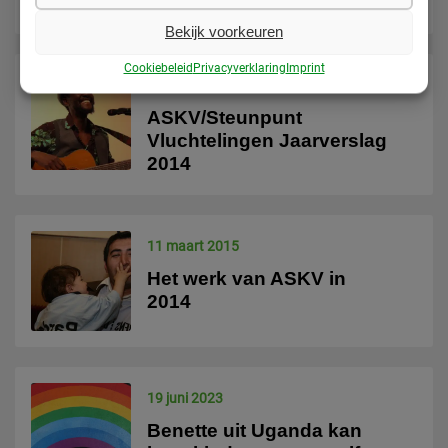
perspectief’
Bekijk voorkeuren
Cookiebeleid
Privacyverklaring
Imprint
26 mei 2015
ASKV/Steunpunt
Vluchtelingen Jaarverslag
2014
11 maart 2015
Het werk van ASKV in
2014
19 juni 2023
Benette uit Uganda kan