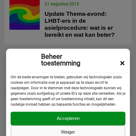
21 augustus 2015
Update Thema-avond:
LHBT-ers in de
asielprocedure: wat is er
bereikt en wat kan beter?
Beheer
1 augustus 2015
toestemming
Vluchtelingen op de Gay
Pride 2015!
Om de beste ervaringen te bieden, gebruiken wij technologieën zoals
cookies om informatie over je apparaat op te slaan en/of te
raadplegen. Door in te stemmen met deze technologieën kunnen wij
gegevens zoals surfgedrag of unieke ID's op deze site verwerken. Als je
geen toestemming geeft of uw toestemming intrekt, kan dit een
nadelige invloed hebben op bepaalde functies en mogelijkheden.
30 juni 2015
‘Ik heb geen opleiding,
Accepteren
geen baan, geen geld en
geen toekomst
Weiger