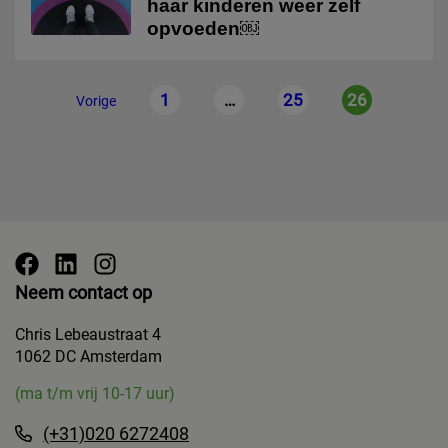
haar kinderen weer zelf
opvoeden￼
Berichten
1
…
25
26
paginering
Vorige
Neem contact op
Chris Lebeaustraat 4
1062 DC Amsterdam
(ma t/m vrij 10-17 uur)
(+31)020 6272408