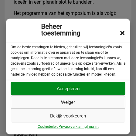
ideeën in een plenair slot te bundelen.
Het programma van het symposium is als volgt:
12:30 – 13:00
Inloop
Beheer
toestemming
13:00 – 13:15
Opening door ASKV / Steunpunt
Vluchtelingen en Eduard Nazarski (directeur
Om de beste ervaringen te bieden, gebruiken wij technologieën zoals
Amnesty International Nederland)
cookies om informatie over je apparaat op te slaan en/of te
raadplegen. Door in te stemmen met deze technologieën kunnen wij
13:15 – 14:15
Plenair gedeelte waarin
gegevens zoals surfgedrag of unieke ID's op deze site verwerken. Als je
verschillende steden hun werkwijze kort
geen toestemming geeft of uw toestemming intrekt, kan dit een
presenteren (Amsterdam, Eindhoven, Groningen,
nadelige invloed hebben op bepaalde functies en mogelijkheden.
Rotterdam, Utrecht)
Accepteren
14:15 – 14:30
Pauze en verplaatsen naar
werkgroepruimtes
Weiger
14:30 – 16:00
Discussie in verschillende thema-
Bekijk voorkeuren
groepen
Cookiebeleid
Privacyverklaring
Imprint
16:00 – 16:15
Pauze en terugkeer naar
auditorium