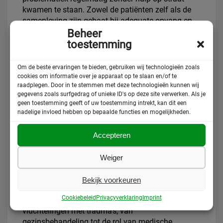
kwamen te staan. Zowel de patiënten zelf als de
samenleving zijn gebaat bij adequate opvang en
begeleiding voor deze groep. Vanuit een stabiele
Beheer
onderdaksituatie kan aan een passend en
toestemming
succesvol toekomsttraject gewerkt worden.
Om de beste ervaringen te bieden, gebruiken wij technologieën zoals
De avond opent met een lezing van Pim Scholte,
cookies om informatie over je apparaat op te slaan en/of te
psychiater en de oprichter van Equator Foundation,
raadplegen. Door in te stemmen met deze technologieën kunnen wij
een organisatie voor psychiatrische behandeling
gegevens zoals surfgedrag of unieke ID's op deze site verwerken. Als je
geen toestemming geeft of uw toestemming intrekt, kan dit een
van getraumatiseerde vluchtelingen en
nadelige invloed hebben op bepaalde functies en mogelijkheden.
slachtoffers van mensenhandel. Als expert op het
gebied van psychosociale problematiek van en
Accepteren
rond asielzoekers/vluchtelingen heeft Pim Scholte
innovatieve behandelmethoden voor deze
Weiger
doelgroepen ontwikkeld.
Na de lezing worden verschillende
Bekijk voorkeuren
praktijkvoorbeelden gepresenteerd door
Cookiebeleid
Privacyverklaring
Imprint
organisaties die directe hulpverlening bieden aan
vluchtelingen met trauma’s, van
gezinsbehandeling tot de rol van medische