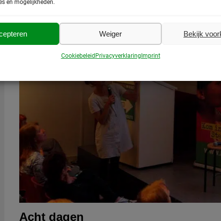
es en mogelijkheden.
cepteren
Weiger
Bekijk voo
Cookiebeleid
Privacyverklaring
Imprint
Acht dagen