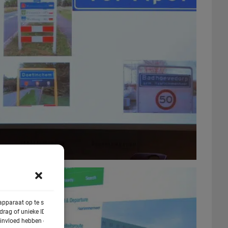
 apparaat op te slaan
rag of unieke ID's op
e invloed hebben op