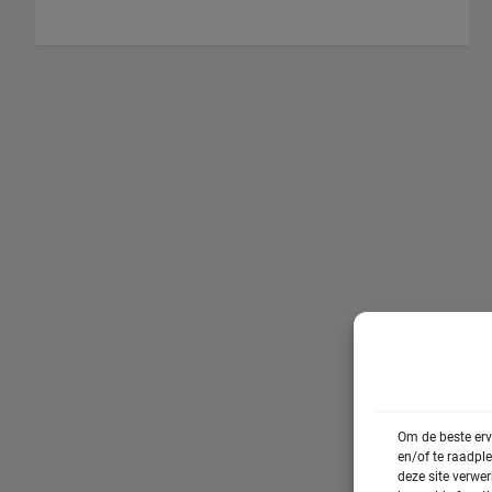
Om de beste erv
en/of te raadpl
deze site verwe