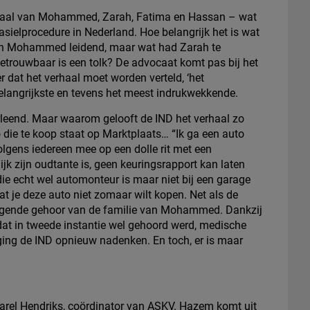
haal van Mohammed, Zarah, Fatima en Hassan – wat
sielprocedure in Nederland. Hoe belangrijk het is wat
 van Mohammed leidend, maar wat had Zarah te
etrouwbaar is een tolk? De advocaat komt pas bij het
r dat het verhaal moet worden verteld, ‘het
belangrijkste en tevens het meest indrukwekkende.
erleend. Maar waarom gelooft de IND het verhaal zo
 die te koop staat op Marktplaats… “Ik ga een auto
gens iedereen mee op een dolle rit met een
jk zijn oudtante is, geen keuringsrapport kan laten
 die echt wel automonteur is maar niet bij een garage
t je deze auto niet zomaar wilt kopen. Net als de
k volgende gehoor van de familie van Mohammed. Dankzij
at in tweede instantie wel gehoord werd, medische
ging de IND opnieuw nadenken. En toch, er is maar
rel Hendriks, coördinator van ASKV. Hazem komt uit