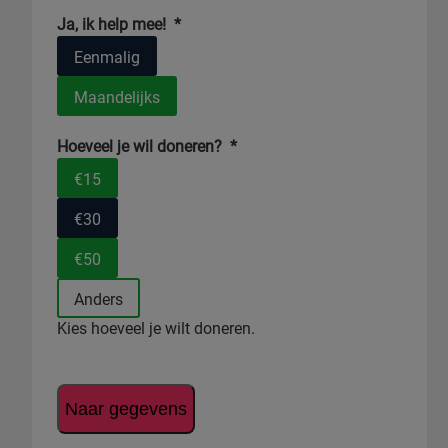
Ja, ik help mee!
*
Eenmalig
Maandelijks
Hoeveel je wil doneren?
*
€15
€30
€50
Anders
Kies hoeveel je wilt doneren.
Naar gegevens