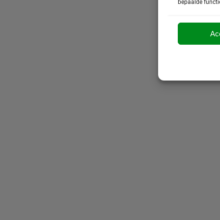
bepaalde functi
Ac