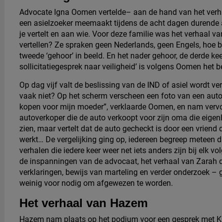
Advocate Igna Oomen vertelde– aan de hand van het ver
een asielzoeker meemaakt tijdens de acht dagen durende a
je vertelt en aan wie. Voor deze familie was het verhaal
vertellen? Ze spraken geen Nederlands, geen Engels, hoe b
tweede ‘gehoor’ in beeld. En het nader gehoor, de derde kee
sollicitatiegesprek naar veiligheid’ is volgens Oomen het 
Op dag vijf valt de beslissing van de IND of asiel wordt v
vaak niet? Op het scherm verscheen een foto van een auto
kopen voor mijn moeder”, verklaarde Oomen, en nam vervol
autoverkoper die de auto verkoopt voor zijn oma die eigenli
zien, maar vertelt dat de auto gecheckt is door een vriend
werkt… De vergelijking ging op, iedereen begreep meteen da
verhalen die iedere keer weer net iets anders zijn bij el
de inspanningen van de advocaat, het verhaal van Zarah d
verklaringen, bewijs van marteling en verder onderzoek – 
weinig voor nodig om afgewezen te worden.
Het verhaal van Hazem
Hazem nam plaats op het podium voor een gesprek met Ka