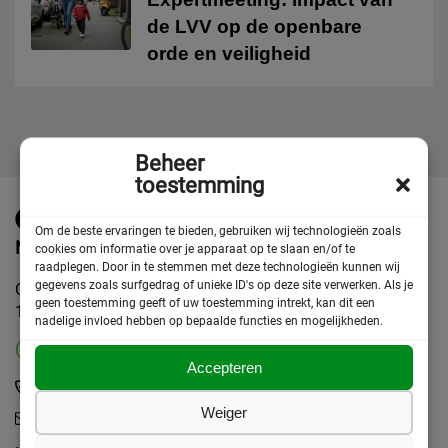
de LVV op de openbare
orde en veiligheid
Beheer
toestemming
Om de beste ervaringen te bieden, gebruiken wij technologieën zoals
Neem contact op
cookies om informatie over je apparaat op te slaan en/of te
raadplegen. Door in te stemmen met deze technologieën kunnen wij
gegevens zoals surfgedrag of unieke ID's op deze site verwerken. Als je
Chris Lebeaustraat 4
geen toestemming geeft of uw toestemming intrekt, kan dit een
1062 DC Amsterdam
nadelige invloed hebben op bepaalde functies en mogelijkheden.
(ma t/m vrij 10-17 uur)
Accepteren
(+31)020 6272408
Weiger
info@askv.nl