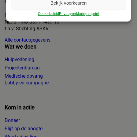
Het beste is om eerst te bellen.
Bekijk voorkeuren
Cookiebeleid
Privacyverklaring
Imprint
Rekeningnummer:
NL75 TRIO 0391 1439 13
t.n.v. Stichting ASKV
Alle contactgegevens
Wat we doen
Hulpverlening
Projectenbureau
Medische opvang
Lobby en campagne
Kom in actie
Doneer
Blijf op de hoogte
Word vrijwilliger