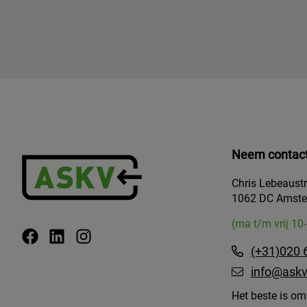
Neem contact
Chris Lebeaust
1062 DC Amst
(ma t/m vrij 10
(+31)020 
info@askv
Het beste is om 