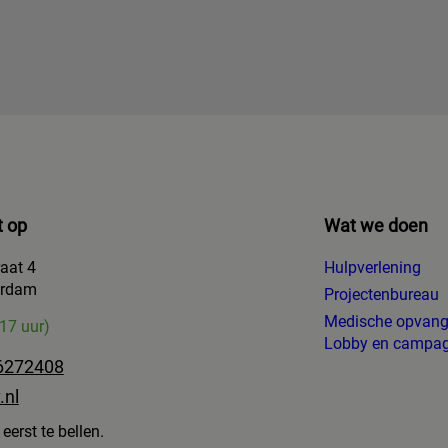
 op
Wat we doen
raat 4
Hulpverlening
erdam
Projectenbureau
Medische opvan
-17 uur)
Lobby en campa
6272408
.nl
eerst te bellen.