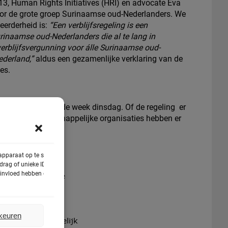
, Human Rights Initiatives (HRI) en advocate Eva
oor de grote groep Surinaamse oud-Nederlanders. We
eerderheid is:
“Een verblijfsregeling is een
inaamse oud-Nederlanders die al te lang in
 verblijfsvergunning voor álle Surinaamse oud-
ederland,”
aldus een gezamenlijke verklaring van de
ies.
regeling is volgende week dinsdag. Of de regeling er
 betrokken maatschappelijke organisaties hebben er
 uit zal voeren.
 apparaat op te slaan
rag of unieke ID's op
e invloed hebben op
rkeuren