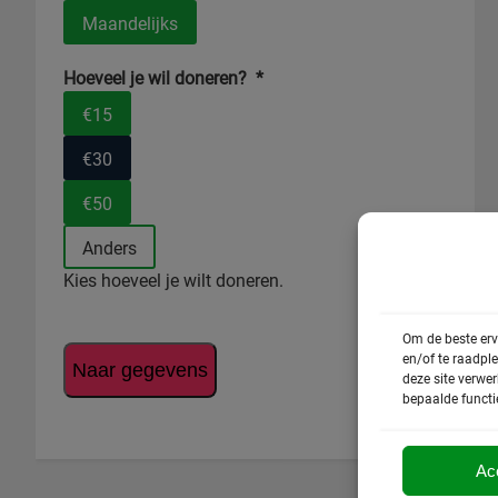
Maandelijks
Hoeveel je wil doneren?
*
€15
€30
€50
Anders
Kies hoeveel je wilt doneren.
Om de beste erv
en/of te raadpl
Naar gegevens
deze site verwe
bepaalde functi
Ac