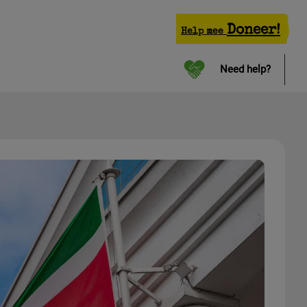
Doneer!
Help mee
Need help?