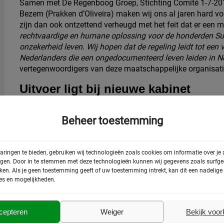
Samen met De Regenboog Groep, Stichting Comité 1-7-2013
Bezem (Prakken d’Oliveira) maken wij ons al jaren hard v
zijn dan ook ontzettend verheugd met het feit dat er een m
rechtvaardige en humane oplossing voor de honderden Sur
onzekerheid leven. Wij hopen dat de regeling leidt tot een
Nederlanders die een ongedocumenteerd leven leiden in N
vertegenwoordigers van deze maatschappelijke organisat
Uitvoer ligt bij nieuwe kabinet
De stemming voor de motie met betrekking tot de verblijfs
echt van komt is echter nog onduidelijk. Wij en de andere
Beheer toestemming
vertrouwen in dat het nieuwe kabinet de wens van de kamer
aringen te bieden, gebruiken wij technologieën zoals cookies om informatie over je
egen. Door in te stemmen met deze technologieën kunnen wij gegevens zoals surfged
rken. Als je geen toestemming geeft of uw toestemming intrekt, kan dit een nadelig
es en mogelijkheden.
cepteren
Weiger
Bekijk voo