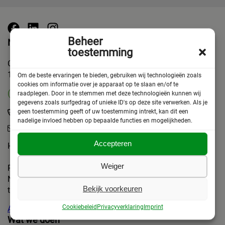
Beheer
Neem contact op
toestemming
Chris Lebeaustraat 4
1062 DC Amsterdam
Om de beste ervaringen te bieden, gebruiken wij technologieën zoals
cookies om informatie over je apparaat op te slaan en/of te
(ma t/m vrij 10-17 uur)
raadplegen. Door in te stemmen met deze technologieën kunnen wij
gegevens zoals surfgedrag of unieke ID's op deze site verwerken. Als je
geen toestemming geeft of uw toestemming intrekt, kan dit een
(+31)020 6272408
nadelige invloed hebben op bepaalde functies en mogelijkheden.
info@askv.nl
Accepteren
Het beste is om eerst te bellen.
Weiger
Rekeningnummer:
NL75 TRIO 0391 1439 13
Bekijk voorkeuren
t.n.v. Stichting ASKV
Cookiebeleid
Privacyverklaring
Imprint
Alle contactgegevens
Wat we doen