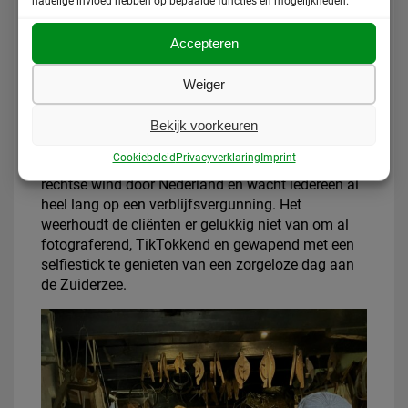
nadelige invloed hebben op bepaalde functies en mogelijkheden.
hetzelfde dak als de mensen en ook daar kun je
soms “Sunlight” zeep kopen in de kleine kiosken in
Accepteren
de dorpen.
Weiger
Het lijkt onze cliënten wel te bevallen in het
Holland van vervlogen tijden. Het is een soort
droomlandschap zonder problemen. Heerlijk om
Bekijk voorkeuren
een dag zorgeloos in rond te dwalen, want
Cookiebeleid
Privacyverklaring
Imprint
daarbuiten is het toch echt 2024, waait er een gure
rechtse wind door Nederland en wacht iedereen al
heel lang op een verblijfsvergunning. Het
weerhoudt de cliënten er gelukkig niet van om al
fotograferend, TikTokkend en gewapend met een
selfiestick te genieten van een zorgeloze dag aan
de Zuiderzee.