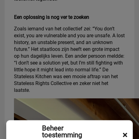
Een oplossing is nog ver te zoeken
Zoals iemand van het collectief zei: “You don’t
exist, you are vulnerable and you are unsafe. A lost
history, an unstable present, and an unknown
future.” Het staatloos zijn heeft een grote impact
op hun dagelijks leven. Een ander persoon meldde:
“I don’t see a solution yet, but I’m still fighting with
little hope it might lead into normal life.” De
Stateless Kitchen was een mooie aftrap van het
Stateless Rights Collective en zeker niet het
laatste.
Beheer
toestemming