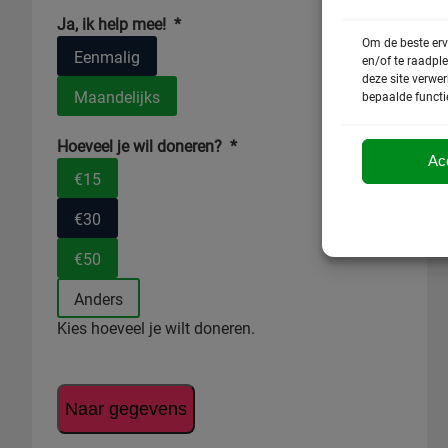
Ja, ik help mee!
*
Om de beste erv
Eenmalig
en/of te raadpl
deze site verwe
Maandelijks
bepaalde functi
Hoeveel je wil doneren?
*
Ac
€15
€30
€50
Anders
Kies hoeveel je wilt doneren.
Naar gegevens