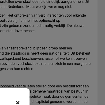
orstellen over staatloosheid eindelijk aangenomen. Dit
d in Nederland. Maar we zijn we er nog niet.
en. Het ontbreken van verblijfsrechten voor erkende
oofdverblijf’ binnen het optierecht op
 zijn geboren zonder rechtmatig verblijf. De nieuwe
bare staatloze mensen.
ls vanzelfsprekend, blijft een groep mensen
die staatloos is heeft geen nationaliteit. Dit betekent
nzelfsprekend beschouwen: reizen of werken, trouwen
an bevinden veel staatloze mensen zich in een marginale
ngen van hun rechten.
oosheid vast te laten stellen door een bestuursorgaan
s vastgelegd in een algemene maatregel van bestuur. In
uimte voor de menselijke maat, door de gemeenten de
n in situaties die niet expliciet genoemd worden in de