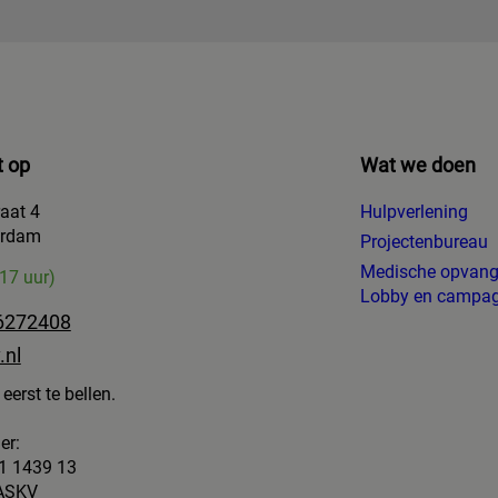
 op
Wat we doen
raat 4
Hulpverlening
erdam
Projectenbureau
Medische opvan
-17 uur)
Lobby en campa
6272408
.nl
eerst te bellen.
er:
1 1439 13
 ASKV