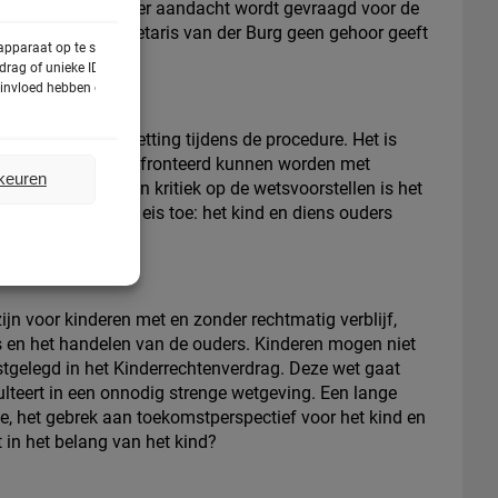
uist nu, wanneer er meer aandacht wordt gevraagd voor de
aren, Staatssecretaris van der Burg geen gehoor geeft
 apparaat op te slaan
rag of unieke ID's op
e invloed hebben op
ming tegen uitzetting tijdens de procedure. Het is
e, nog steeds geconfronteerd kunnen worden met
rkeuren
 Een ander punt van kritiek op de wetsvoorstellen is het
‘stabiel’ een extra eis toe: het kind en diens ouders
icht onttrekken.
ijn voor kinderen met en zonder rechtmatig verblijf,
us en het handelen van de ouders. Kinderen mogen niet
stgelegd in het Kinderrechtenverdrag. Deze wet gaat
lteert in een onnodig strenge wetgeving. Een lange
tie, het gebrek aan toekomstperspectief voor het kind en
t in het belang van het kind?