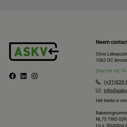
Neem contact
Chris Lebeaust
1062 DC Amst
(ma t/m vrij 10
(+31)020 
info@askv
Het beste is om 
Rekeningnumm
NL75 TRIO 039
t.n.v. Stichting