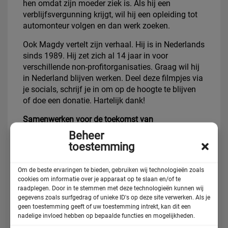
hen omdat zijn moeder ziek is. Als hij een
verblijfsvergunning krijgt, wil hij een opleiding tot
automonteur volgen en dan werk zoeken.
Ook Magdy vertelt zijn verhaal. Hij is in Nederlands
sinds 1989. Hij zet zich al 14 jaar in voor
verschillende non-profitorganisaties. Graag wil hij
in Nederland blijven werken. Deel deze filmpjes via
je socials, schrijf je in om op de hoogte te blijven
of doe een donatie. Hartelijk dank!
Samenwerken voor de toekomst van
ongedocumenteerden
Beheer
toestemming
Met onder meer taakgroep vluchtelingen van de
Raad voor Kerken en Vluchtelingenwerk, heeft
Om de beste ervaringen te bieden, gebruiken wij technologieën zoals
ASKV een plan uitgewerkt om in bijzondere
cookies om informatie over je apparaat op te slaan en/of te
situaties een verblijfsvergunning te kunnen geven.
raadplegen. Door in te stemmen met deze technologieën kunnen wij
Omdat iemand hier al heel lang is en is geworteld.
gegevens zoals surfgedrag of unieke ID's op deze site verwerken. Als je
Of omdat een jongere hier een opleiding heeft
geen toestemming geeft of uw toestemming intrekt, kan dit een
gevolgd, ingeburgerd is en graag aan het werk wil.
nadelige invloed hebben op bepaalde functies en mogelijkheden.
Lees
hier
meer over ons plan voor de commissie