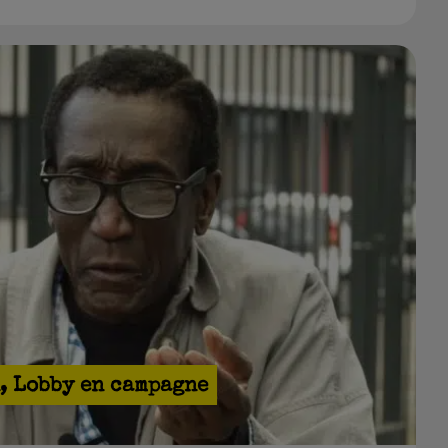
n
,
Lobby en campagne