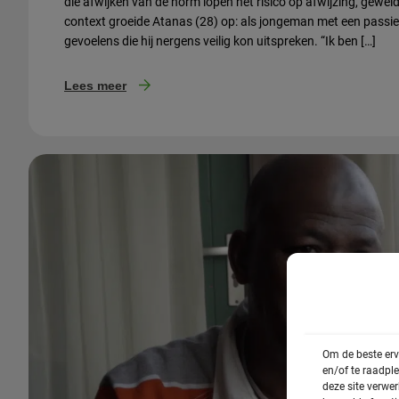
die afwijken van de norm lopen het risico op afwijzing, geweld o
context groeide Atanas (28) op: als jongeman met een passie
gevoelens die hij nergens veilig kon uitspreken. “Ik ben […]
Lees meer
Om de beste erv
en/of te raadpl
deze site verwe