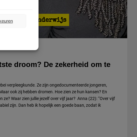
n
,
Recht op Onderwijs
rkeuren
otste droom? De zekerheid om te
”
ebei verpleegkunde. Ze zijn ongedocumenteerde jongeren,
 Maar ook zij hebben dromen. Hoe zien ze hun kansen? En
e? Waar zien jullie jezelf over vijf jaar? Anna (22): “Over vijf
tabiel zijn. Dan heb ik hopelijk een goede baan, zodat ik