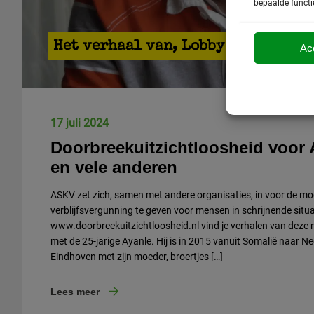
bepaalde functi
Het verhaal van
,
Lobby en campagn
Ac
17 juli 2024
Doorbreekuitzichtloosheid voor
en vele anderen
ASKV zet zich, samen met andere organisaties, in voor de mo
verblijfsvergunning te geven voor mensen in schrijnende situa
www.doorbreekuitzichtloosheid.nl vind je verhalen van deze
met de 25-jarige Ayanle. Hij is in 2015 vanuit Somalië naar Ne
Eindhoven met zijn moeder, broertjes […]
Lees meer