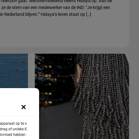
 De telefoon gaat. Nietsvermoedend neemt Hidaya op. Aan de
t ze de stem van een medewerker van de IND: “Je krijgt een
n Nederland blijven.” Hidaya’s leven staat op […]
 apparaat op te slaan
rag of unieke ID's op
e invloed hebben op