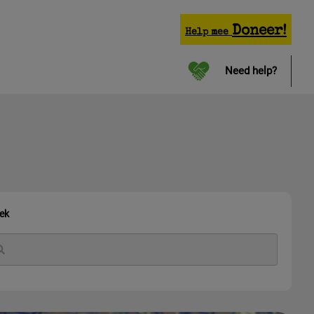
Doneer!
Help mee
Need help?
ek