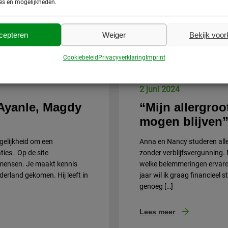
es en mogelijkheden.
e
Het verhaal va
cepteren
Weiger
Bekijk voo
Cookiebeleid
Privacyverklaring
Imprint
2 juni 2024
 Ayanle, Magdy
“Mijn allergro
mogen blijven
gelijkheid om een
Anna en Nancy studeren all
ties. Op de site
zonder verblijfsvergunning.
 mensen. Je maakt kennis
welke belemmeringen ervaren z
derland gekomen. Hij leeft in
jaar wil ik graag financieel s
genoeg […]
Lees meer