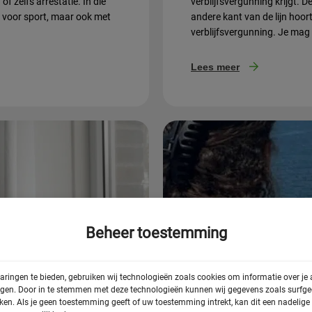
f zelfs arrestatie. In die
verblijfsvergunning krijgt.
 voor sport, maar ook met
andere kant van de lijn hoor
verblijfsvergunning. Je mag i
Lees meer
Beheer toestemming
aringen te bieden, gebruiken wij technologieën zoals cookies om informatie over je
egen. Door in te stemmen met deze technologieën kunnen wij gegevens zoals surfged
rken. Als je geen toestemming geeft of uw toestemming intrekt, kan dit een nadelig