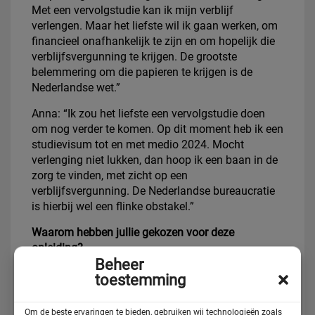
Met een vervolgstudie kan ik mijn verblijf
verlengen. Maar het liefste wil ik gaan werken, om
financieel onafhankelijk te zijn en om hopelijk die
verblijfsvergunning te krijgen. De grootste
belemmering om die papieren te krijgen is de
Nederlandse wet.”
Anna: “Ik zou het liefste een vervolgstudie doen
om nog verder te komen. Op dit moment heb ik een
studievisum tot en met medio 2024. Mocht
verlenging niet lukken, dan hoop ik een baan in de
zorg te vinden, met zicht op een
verblijfsvergunning. De Nederlandse bureaucratie
is hierbij wel een flinke obstakel.”
Waarom hebben jullie gekozen voor deze
opleiding?
Beheer
Anna: “Van jongsaf aan vind ik het fijn om voor
toestemming
anderen te zorgen. En daarnaast was de gedachte
bij deze studiekeuze ook: in de zorg heb ik
Om de beste ervaringen te bieden, gebruiken wij technologieën zoals