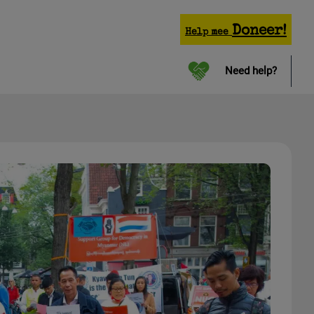
Doneer!
Help mee
Need help?