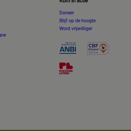
Kom in actie
Doneer
Blijf op de hoogte
g
Word vrijwilliger
gne