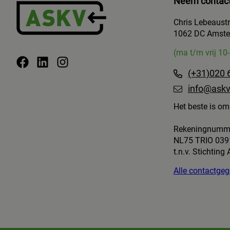
Neem contact
Chris Lebeaust
1062 DC Amst
(ma t/m vrij 10
(+31)020 
info@askv
Het beste is om 
Rekeningnumm
NL75 TRIO 039
t.n.v. Stichting
Alle contactg