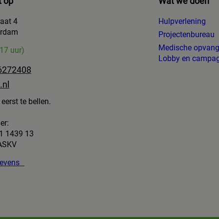
 op
Wat we doen
raat 4
Hulpverlening
erdam
Projectenbureau
Medische opvan
-17 uur)
Lobby en campa
6272408
.nl
eerst te bellen.
er:
1 1439 13
 ASKV
egevens