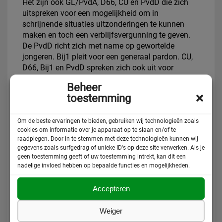
Het zijn ook GL/PvdA, D66, CU en PvdD die zich
uitspreken voor een mogelijkheid om in
schrijnende situaties uitzonderingen te kunnen
maken en toch een verblijfsvergunning te geven.
De PvdD richt zich met name op gewortelde
jongeren. Bij1 pleit voor een generaal pardon. CU,
D66, Bij1 en PvdD spreken zich ook uit voor
verbetering van de positie van staatlozen.
Beheer
toestemming
Meer informatie over de standpunten van de
politieke partijen staat op de site
kiesvoorongedocumenteerden.nl
Hier vind je ook
Om de beste ervaringen te bieden, gebruiken wij technologieën zoals
video’s met verhalen van ongedocumenteerde
cookies om informatie over je apparaat op te slaan en/of te
raadplegen. Door in te stemmen met deze technologieën kunnen wij
mensen. Vanaf deze site kun je zelf een brief te
gegevens zoals surfgedrag of unieke ID's op deze site verwerken. Als je
sturen aan een politieke partij naar keuze.
geen toestemming geeft of uw toestemming intrekt, kan dit een
nadelige invloed hebben op bepaalde functies en mogelijkheden.
Vandaag op 26 oktober organiseren we met de 25
andere ngo’s in Nieuwspoort in Den Haag een
Accepteren
bijeenkomst waarin we de politieke partijen waarin
we onze speerpunten verder toe zullen lichten.
Weiger
Houd ook onze socials in de gaten!