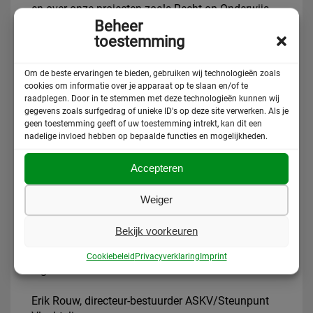
en over onze projecten zoals Recht op Onderwijs,
Beheer
Staatloosheid en de ASKV
toestemming
Ambassade. U leest welke resultaten onze
hulpverlening en medische opvang
bereikt hebben en hoe we dat hebben gerealiseerd.
Om de beste ervaringen te bieden, gebruiken wij technologieën zoals
U vindt informatie over onze
cookies om informatie over je apparaat op te slaan en/of te
raadplegen. Door in te stemmen met deze technologieën kunnen wij
uitgangspunten en leest over onze visie en missie.
gegevens zoals surfgedrag of unieke ID's op deze site verwerken. Als je
geen toestemming geeft of uw toestemming intrekt, kan dit een
‘Veranderen door doen’ is ons motto. Dit deden we
nadelige invloed hebben op bepaalde functies en mogelijkheden.
in 2023 en blijven we de
komende jaren doen. Dit kunnen we natuurlijk niet
Accepteren
zonder onze medewerkers,
vrijwilligers en stagiaires die zich elke dag met hart
Weiger
en ziel inzetten. Ik wil hen
dan ook ontzettend bedanken. Daarnaast wil ik u,
Bekijk voorkeuren
donateurs, subsidiegevers en
fondsbeheerders, bedanken voor uw steun. Zonder
Cookiebeleid
Privacyverklaring
Imprint
u geen ‘veranderen door doen’.
Erik Rouw, directeur-bestuurder ASKV/Steunpunt