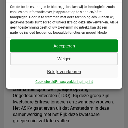
afgewezen ervoor kunnen zorgen dat de illegale
Om de beste ervaringen te bieden, gebruiken wij technologieën zoals
situatie waarin zij zich bevonden, werd beëindigd.
cookies om informatie over je apparaat op te slaan en/of te
raadplegen. Door in te stemmen met deze technologieën kunnen wij
Het akkoord tussen staatssecretaris Harbers en de
gegevens zoals surfgedrag of unieke ID's op deze site verwerken. Als je
geen toestemming geeft of uw toestemming intrekt, kan dit een
VNG wordt gevolgd door onderhandelingen tussen
nadelige invloed hebben op bepaalde functies en mogelijkheden.
de gemeenten en lokale en ketenpartners. In
Amsterdam is dat gedaan via drie heidagen in
Accepteren
oktober en november. Van Schaik: ‘De gesprekken
zijn tot nu toe constructief, en we verwachten dat
Weiger
ook onze aandachtspunten, zoals de termijn,
doelgroep en onafhankelijkheid van de
Bekijk voorkeuren
organisaties, worden meegenomen. ‘
Cookiebeleid
Privacyverklaring
Imprint
Het huidige college vangt nu ook Dublin-
claimanten op in de Tijdelijke Opvang
Ongedocumenteerden (TOO). Bij deze groep zijn
kwetsbare Eritrese jongeren en zwangere vrouwen.
Het ASKV gaat ervan uit dat Amsterdam in deze
samenwerking met het Rijk deze kwetsbare
groepen niet zal laten vallen.