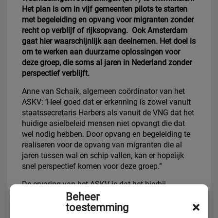
Het plan is om in vijf gemeenten pilots te starten
met begeleiding en opvang voor migranten zonder
recht op verblijf of rijksopvang. Ook Amsterdam
gaat hier waarschijnlijk aan deelnemen. Het doel is
om te werken aan duurzame oplossingen voor
deze groep, die soms al jaren in Nederland zonder
perspectief verblijft.
Anne van Schaik, algemeen coördinator van het
ASKV: ‘Heel goed dat er erkenning is zowel vanuit
staatssecretaris Harbers als vanuit de VNG dat het
huidige asielbeleid mensen niet opvangt die dat
wel nodig hebben. Door opvang en begeleiding te
realiseren voor de opvang van migranten die al
jaren tussen wal en schip vallen, kan er hopelijk
snel perspectief komen voor deze groep.”
De ervaring van het ASKV is dat het hierbij
onverstandig is teveel nadruk te leggen op vertrek.
Beheer
In 2017 heeft het ASKV bijvoorbeeld voor bijna
toestemming
50% van haar cliënten die eerst door de IND waren