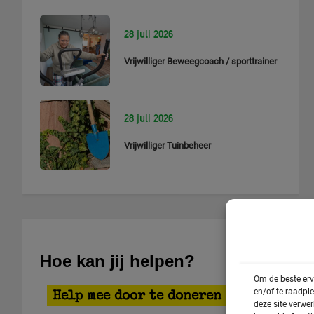
28 juli 2026
Vrijwilliger Beweegcoach / sporttrainer
28 juli 2026
Vrijwilliger Tuinbeheer
Hoe kan jij helpen?
Om de beste erv
en/of te raadpl
Help mee door te doneren
deze site verwe