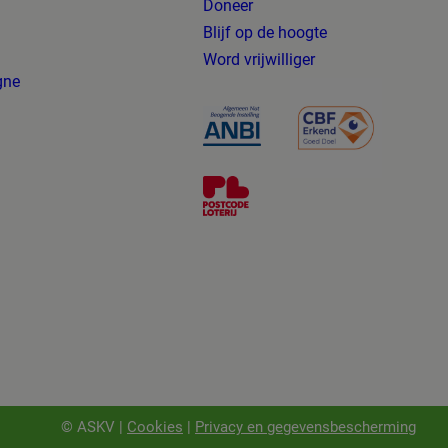
Doneer
Blijf op de hoogte
g
Word vrijwilliger
gne
© ASKV |
Cookies
|
Privacy en gegevensbescherming