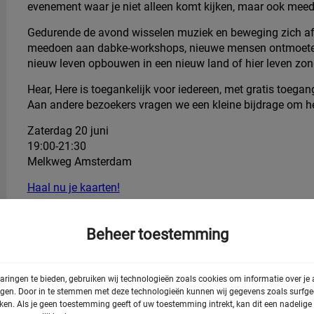
evenement waar je niet alleen komt kijken, maar ook meed
Gedurende de avond wisselen muziek en beweging zich af
meedoen aan dabke-workshops, nieuwe mensen ontmoeten 
nieuw leven opbouwen in een nieuw land of hier leven zon
Hear, Here is toegankelijk voor iedereen, met gratis toe
Aan andere bezoekers vragen we een kleine bijdrage om h
Zaterdag 20 juni
19:00-21:30
Melkweg Amsterdam
Haal nu je kaarten!
Beheer toestemming
Deel deze pagina
aringen te bieden, gebruiken wij technologieën zoals cookies om informatie over je
egen. Door in te stemmen met deze technologieën kunnen wij gegevens zoals surfged
rken. Als je geen toestemming geeft of uw toestemming intrekt, kan dit een nadelig