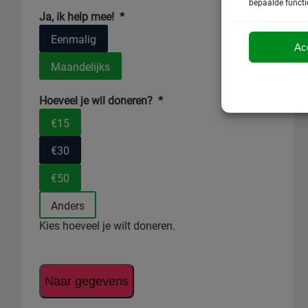
bepaalde functi
Ja, ik help mee!
*
Eenmalig
Ac
Maandelijks
Hoeveel je wil doneren?
*
€15
€30
€50
Anders
Kies hoeveel je wilt doneren.
Naar gegevens