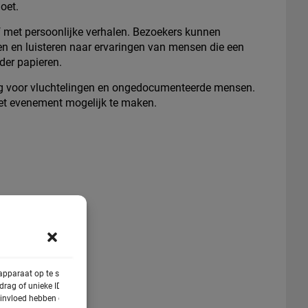
oet.
 met persoonlijke verhalen. Bezoekers kunnen
en luisteren naar ervaringen van mensen die een
der papieren.
gang voor vluchtelingen en ongedocumenteerde mensen.
et evenement mogelijk te maken.
 apparaat op te slaan
rag of unieke ID's op
e invloed hebben op