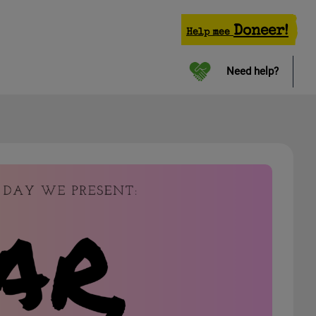
Doneer!
Help mee
Need help?