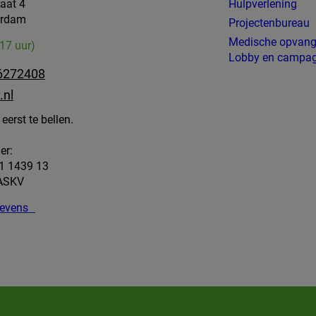
raat 4
Hulpverlening
erdam
Projectenbureau
Medische opvan
-17 uur)
Lobby en campa
6272408
.nl
eerst te bellen.
er:
1 1439 13
 ASKV
egevens