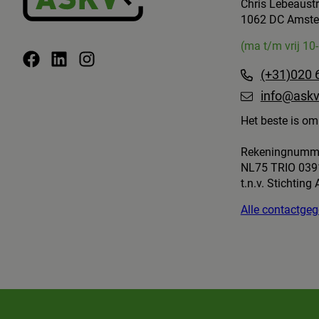
Chris Lebeaust
1062 DC Amst
(ma t/m vrij 10
(+31)020 
info@askv
Het beste is om 
Rekeningnumm
NL75 TRIO 039
t.n.v. Stichting
Alle contactg