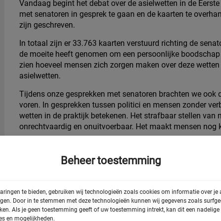
Vandaag begint het debat over de asielwetten in de Ee
met senatoren in gesprek te gaan en de kaarten te overh
zijn geschreven.
In totaal zijn er 33.763
kaarten verstuurd richting de senat
de moeite heeft genomen om een persoonlijke boodschap te
zien hoeveel mensen zich zorgen maken over deze wetten e
asielwetten.
Tijdens onze gesprekken met senatoren brachten we ook
voren. In gesprekken tussen politici en mensen zonder ver
wetten in de praktijk betekenen. Het strafbaar stellen van
onrechtvaardig en onuitvoerbaar. Het maakt mensen nog k
De duizenden kaarten die vandaag zijn overhandigd maken
dat senatoren hun verantwoordelijkheid nemen.
Beheer toestemming
Onze oproep aan de Eerste Kamer is dan ook helder: reken
aringen te bieden, gebruiken wij technologieën zoals cookies om informatie over je
egen. Door in te stemmen met deze technologieën kunnen wij gegevens zoals surfged
rken. Als je geen toestemming geeft of uw toestemming intrekt, kan dit een nadelig
es en mogelijkheden.