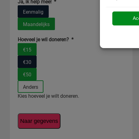
Ja, ik help mee!
*
Eenmalig
Ac
Maandelijks
Hoeveel je wil doneren?
*
€15
€30
€50
Anders
Kies hoeveel je wilt doneren.
Naar gegevens