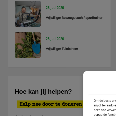
28 juli 2026
Vrijwilliger Beweegcoach / sporttrainer
28 juli 2026
Vrijwilliger Tuinbeheer
Hoe kan jij helpen?
Om de beste erv
Help mee door te doneren
en/of te raadpl
deze site verwe
bepaalde functi