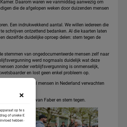
rste Kamer. Daarom waren we vanmiddag aanwezig om
andigen die de afgelopen weken door duizenden mensen
oren. Een indrukwekkend aantal. We willen iedereen die
 schrijven ontzettend bedanken. Al die kaarten laten
n dezelfde duidelijke oproep delen: stem tegen de
 de stemmen van ongedocumenteerde mensen zelf naar
blijfsvergunning werd nogmaals duidelijk wat deze
 mensen zonder verblijfsvergunning is onmenselijk,
wetsbaarder en lost geen enkel probleem op.
 duidelijk dat veel mensen in Nederland verwachten
 af met de wetten van Faber en stem tegen.
 apparaat op te slaan
rag of unieke ID's op
e invloed hebben op